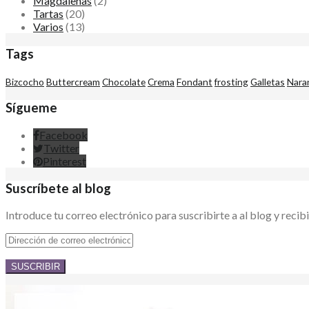
Magdalenas
(2)
Tartas
(20)
Varios
(13)
Tags
Bizcocho
Buttercream
Chocolate
Crema
Fondant
frosting
Galletas
Nara
Sígueme
Facebook
Twitter
Pinterest
Suscríbete al blog
Introduce tu correo electrónico para suscribirte a al blog y recib
Dirección
de
correo
electrónico