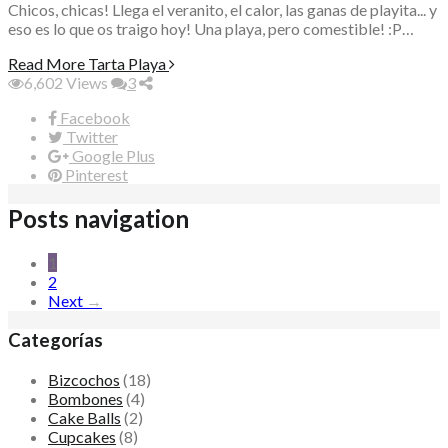
Chicos, chicas! Llega el veranito, el calor, las ganas de playita... y
eso es lo que os traigo hoy! Una playa, pero comestible! :P…
Read More
Tarta Playa
6,602
Views
3
Facebook
Twitter
Google Plus
Pinterest
Posts navigation
1
2
Next
→
Categorías
Bizcochos
(18)
Bombones
(4)
Cake Balls
(2)
Cupcakes
(8)