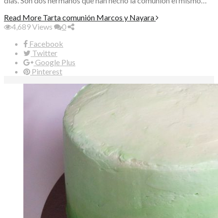
días. Son dos hermanos que han hecho la comunión el mismo…
Read More
Tarta comunión Marcos y Nayara
4,689
Views
0
Facebook
Twitter
Google Plus
Pinterest