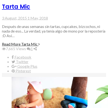
Tarta Mic
3 August, 2015
1 May, 2018
Después de unas semanas sin tartas, cupcakes, bizcochos, ni
nada de eso... La verdad, ya tenía algo de mono por la repostería
:D Así…
Read More
Tarta Mic
7,665
Views
1
Facebook
Twitter
Google Plus
Pinterest