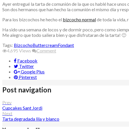
Ayer entregué la tarta de comunión de la que os hablé hace unos d
Son dos hermanos que han hecho la comunión el mismo día y respecto
Para los bizcochos he hecho el
bizcocho normal
de toda la vida, r
Ha sido una semana de locos y de dormir poco, pero como siempre
Me alegro que todo saliera bien y que disfrutaran de la tarta! 🙂
Tags:
Bizcocho
Buttercream
Fondant
4,695
Views
Comment
Facebook
Twitter
Google Plus
Pinterest
Post navigation
Prev
Cupcakes Sant Jordi
Next
Tarta degradada lila y blanco