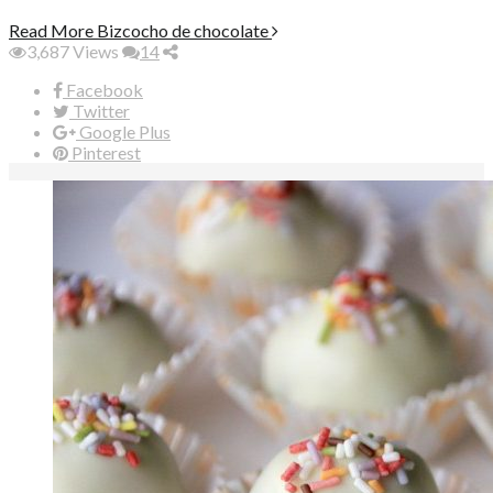
Read More
Bizcocho de chocolate
3,687
Views
14
Facebook
Twitter
Google Plus
Pinterest