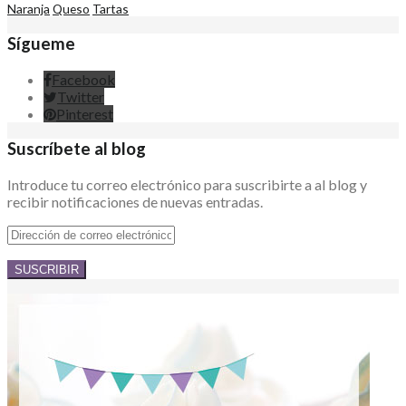
Naranja
Queso
Tartas
Sígueme
Facebook
Twitter
Pinterest
Suscríbete al blog
Introduce tu correo electrónico para suscribirte a al blog y
recibir notificaciones de nuevas entradas.
Dirección
de
correo
electrónico