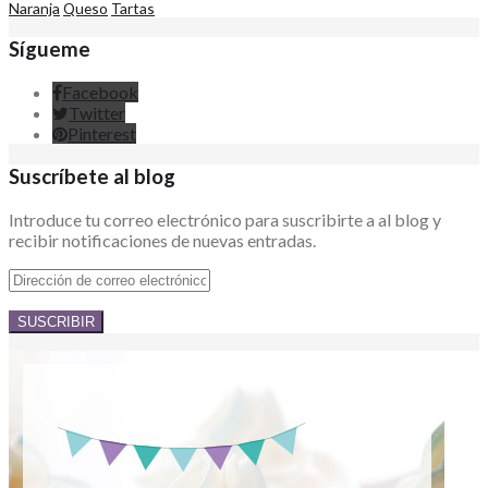
Naranja
Queso
Tartas
Sígueme
Facebook
Twitter
Pinterest
Suscríbete al blog
Introduce tu correo electrónico para suscribirte a al blog y
recibir notificaciones de nuevas entradas.
Dirección
de
correo
electrónico